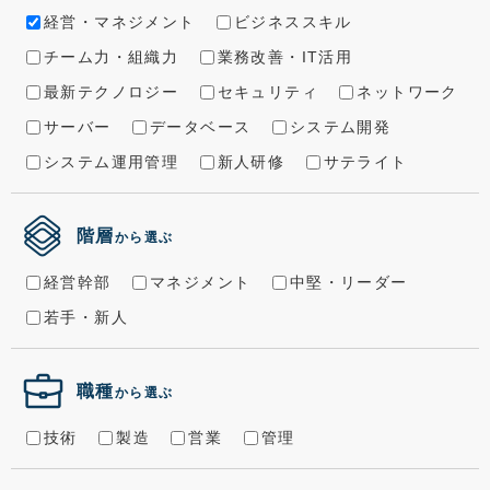
経営・マネジメント
ビジネススキル
チーム力・組織力
業務改善・IT活用
最新テクノロジー
セキュリティ
ネットワーク
サーバー
データベース
システム開発
システム運用管理
新人研修
サテライト
階層
から選ぶ
経営幹部
マネジメント
中堅・リーダー
若手・新人
職種
から選ぶ
技術
製造
営業
管理