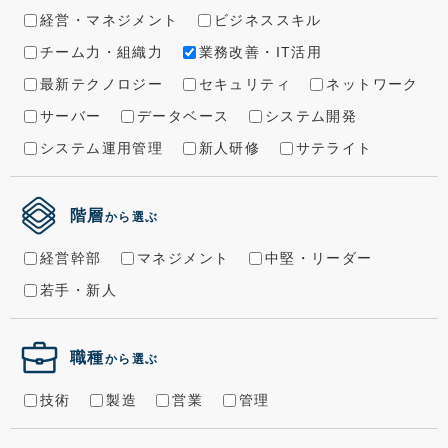
経営・マネジメント
ビジネススキル
チーム力・組織力
業務改善・IT活用
最新テクノロジー
セキュリティ
ネットワーク
サーバー
データベース
システム開発
システム運用管理
新人研修
サテライト
階層
から選ぶ
経営幹部
マネジメント
中堅・リーダー
若手・新人
職種
から選ぶ
技術
製造
営業
管理