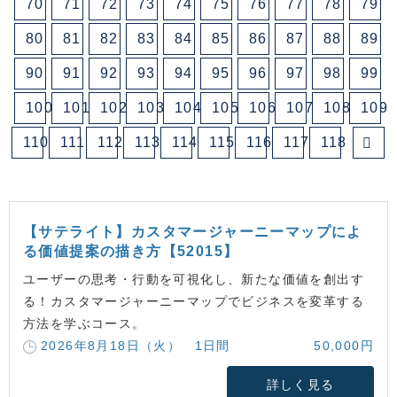
70
71
72
73
74
75
76
77
78
79
80
81
82
83
84
85
86
87
88
89
90
91
92
93
94
95
96
97
98
99
100
101
102
103
104
105
106
107
108
109
110
111
112
113
114
115
116
117
118
【サテライト】カスタマージャーニーマップによ
る価値提案の描き方【52015】
ユーザーの思考・行動を可視化し、新たな価値を創出す
る！カスタマージャーニーマップでビジネスを変革する
方法を学ぶコース。
2026年8月18日（火） 1日間
50,000円
詳しく見る