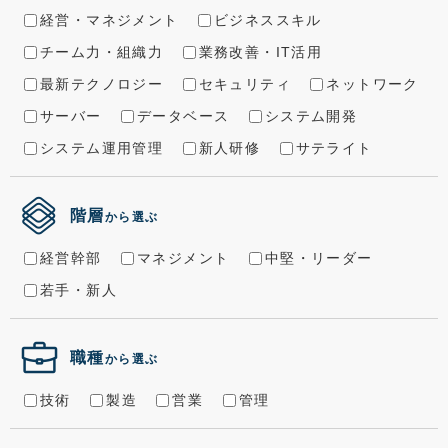
経営・マネジメント
ビジネススキル
チーム力・組織力
業務改善・IT活用
最新テクノロジー
セキュリティ
ネットワーク
サーバー
データベース
システム開発
システム運用管理
新人研修
サテライト
階層
から選ぶ
経営幹部
マネジメント
中堅・リーダー
若手・新人
職種
から選ぶ
技術
製造
営業
管理